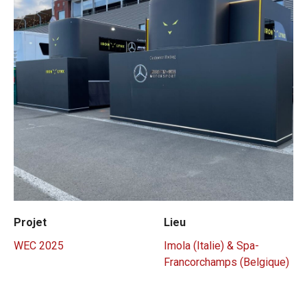
Projet
Lieu
WEC 2025
Imola (Italie) & Spa-
Francorchamps (Belgique)