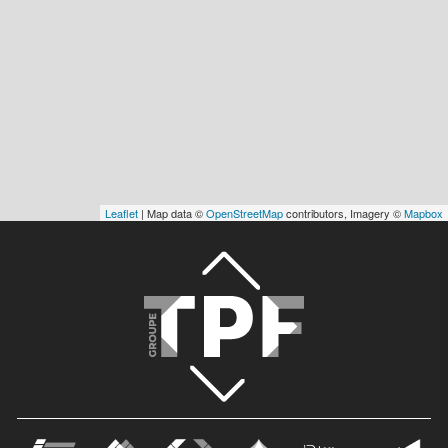
Leaflet
| Map data ©
OpenStreetMap
contributors, Imagery ©
Mapbox