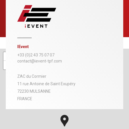
IEvent
+
+33 (0)2 43 75 07 07
contact@ievent-tpf.com
−
ZAC du Cormier
11 rue Antoine de Saint Exupéry
72230 MULSANNE
FRANCE