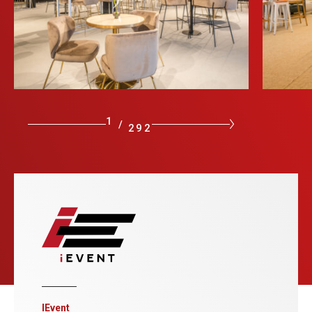
1
/
292
IEvent