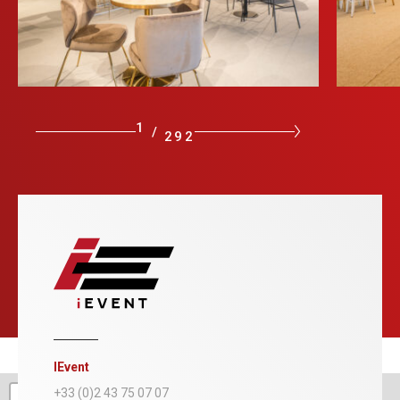
1
/
292
IEvent
+
+33 (0)2 43 75 07 07