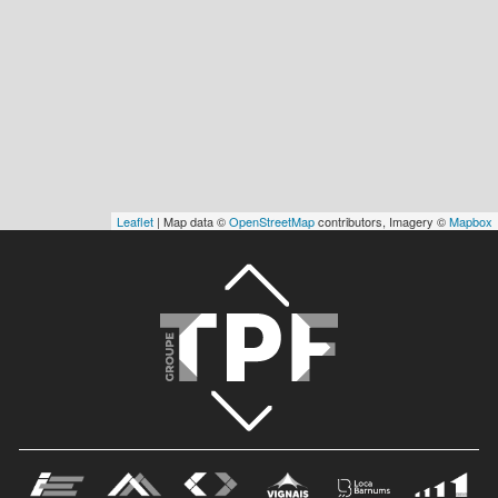
Leaflet
| Map data ©
OpenStreetMap
contributors, Imagery ©
Mapbox