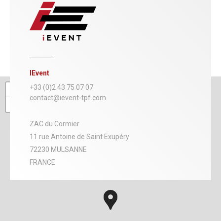
IEvent
+
+33 (0)2 43 75 07 07
contact@ievent-tpf.com
−
ZAC du Cormier
11 rue Antoine de Saint Exupéry
72230 MULSANNE
FRANCE