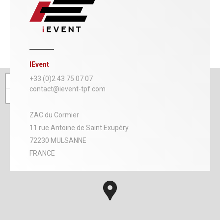
IEvent
+
+33 (0)2 43 75 07 07
contact@ievent-tpf.com
−
ZAC du Cormier
11 rue Antoine de Saint Exupéry
72230 MULSANNE
FRANCE