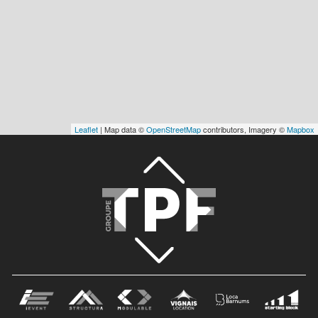
Leaflet
| Map data ©
OpenStreetMap
contributors, Imagery ©
Mapbox