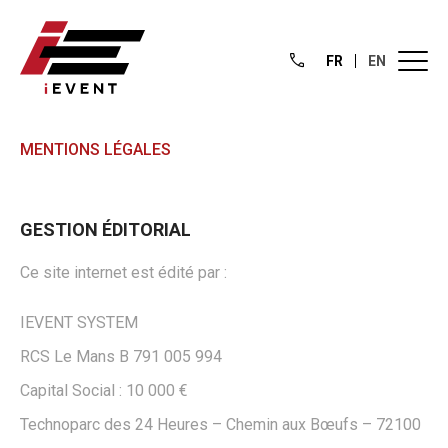
FR
EN
MENTIONS LÉGALES
GESTION ÉDITORIAL
Ce site internet est édité par :
IEVENT SYSTEM
RCS Le Mans B 791 005 994
Capital Social : 10 000 €
Technoparc des 24 Heures – Chemin aux Bœufs – 72100