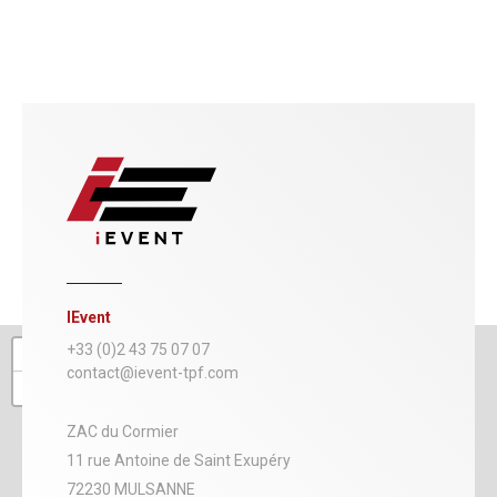
IEvent
+
+33 (0)2 43 75 07 07
contact@ievent-tpf.com
−
ZAC du Cormier
11 rue Antoine de Saint Exupéry
72230 MULSANNE