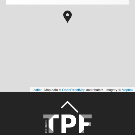
Leaflet
| Map data ©
OpenStreetMap
contributors, Imagery ©
Mapbox