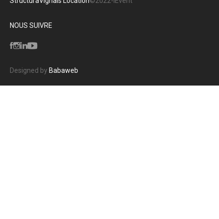
Structura
Vignais Location
©2022-iEvent
NOUS SUIVRE
Designed by
Babaweb