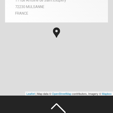
11 rue Antoine de Saint Exupéry
72230 MULSANNE
FRANCE
Leaflet
| Map data ©
OpenStreetMap
contributors, Imagery ©
Mapbox