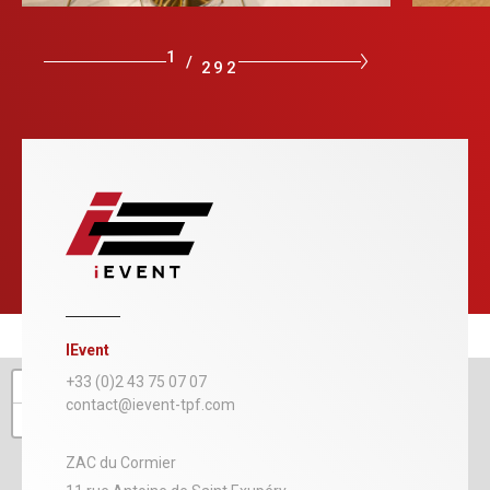
1
/
292
IEvent
+
+33 (0)2 43 75 07 07
contact@ievent-tpf.com
−
ZAC du Cormier