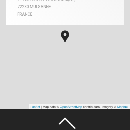
72230 MULSANNE
FRANCE
Leaflet
| Map data ©
OpenStreetMap
contributors, Imagery ©
Mapbox