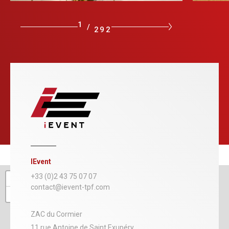
1
/
292
IEvent
+
+33 (0)2 43 75 07 07
contact@ievent-tpf.com
−
ZAC du Cormier
11 rue Antoine de Saint Exupéry