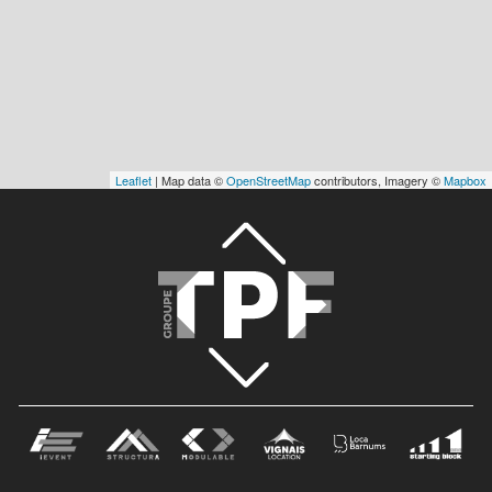
Leaflet
| Map data ©
OpenStreetMap
contributors, Imagery ©
Mapbox