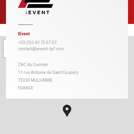
IEvent
+
+33 (0)2 43 75 07 07
contact@ievent-tpf.com
−
ZAC du Cormier
11 rue Antoine de Saint Exupéry
72230 MULSANNE
FRANCE